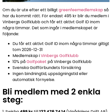
Om du är ute efter ett billigt
greenfeemedlemskap
så
har du kommit rätt. För endast 495 kr blir du medlem i
Vinbergs Golfklubb och får ett aktivt Golf ID inom
några timmar. Det som ingår i medlemskapet är
följande:
Du får ett aktivt Golf ID inom några timmar giltigt
tom 2026-12-31
Medlemskap i
Vinbergs Golfklubb
10% på
Golfpaket
på Vinbergs Golfklubb
Svenska Golfförbundets försäkring
Ingen bindningtid, uppsägningstid eller
automatisk förnyelse.
Bli medlem med 2 enkla
steg:
1. Swisha
495 kr
till
123 476 74 14
(Vinådalens Drift AB)